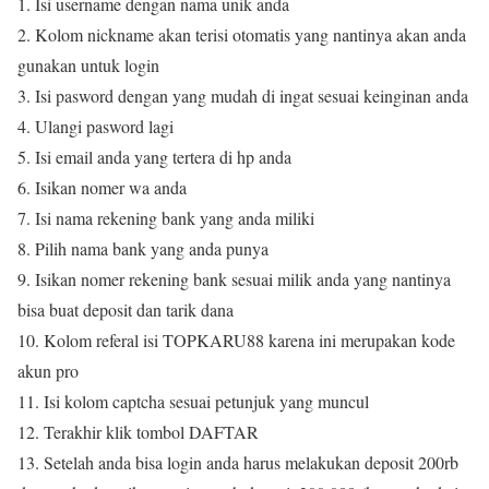
1. Isi username dengan nama unik anda
2. Kolom nickname akan terisi otomatis yang nantinya akan anda
gunakan untuk login
3. Isi pasword dengan yang mudah di ingat sesuai keinginan anda
4. Ulangi pasword lagi
5. Isi email anda yang tertera di hp anda
6. Isikan nomer wa anda
7. Isi nama rekening bank yang anda miliki
8. Pilih nama bank yang anda punya
9. Isikan nomer rekening bank sesuai milik anda yang nantinya
bisa buat deposit dan tarik dana
10. Kolom referal isi TOPKARU88 karena ini merupakan kode
akun pro
11. Isi kolom captcha sesuai petunjuk yang muncul
12. Terakhir klik tombol DAFTAR
13. Setelah anda bisa login anda harus melakukan deposit 200rb