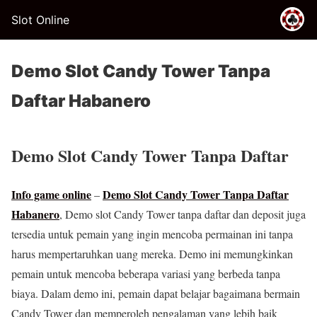
Slot Online
Demo Slot Candy Tower Tanpa
Daftar Habanero
Demo Slot Candy Tower Tanpa Daftar
Info game online
Demo Slot Candy Tower Tanpa Daftar
–
Habanero
, Demo slot Candy Tower tanpa daftar dan deposit juga
tersedia untuk pemain yang ingin mencoba permainan ini tanpa
harus mempertaruhkan uang mereka. Demo ini memungkinkan
pemain untuk mencoba beberapa variasi yang berbeda tanpa
biaya. Dalam demo ini, pemain dapat belajar bagaimana bermain
Candy Tower dan memperoleh pengalaman yang lebih baik