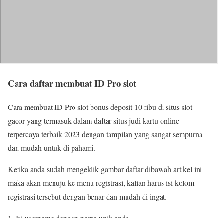
Cara daftar membuat ID Pro slot
Cara membuat ID Pro slot bonus deposit 10 ribu di situs slot
gacor yang termasuk dalam daftar situs judi kartu online
terpercaya terbaik 2023 dengan tampilan yang sangat sempurna
dan mudah untuk di pahami.
Ketika anda sudah mengeklik gambar daftar dibawah artikel ini
maka akan menuju ke menu registrasi, kalian harus isi kolom
registrasi tersebut dengan benar dan mudah di ingat.
1. Isi username dengan nama unik anda