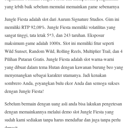
yang lebih baik sebelum memulai memainkan game sebenarnya
Jungle Fiesta adalah slot dari Aurum Signature Studios. Gim ini
memiliki RTP 92,08%. Jungle Fiesta memiliki volatilitas yang
sangat tinggi, tata letak 5*3, dan 243 taruhan. Eksposur
maksimum game adalah 1000x. Slot ini memiliki fitur seperti
Wild Sunset, Random Wild, Rolling Reels, Multiplier Trail, dan 4
Pilihan Putaran Gratis. Jungle Fiesta adalah slot warna-warni
yang dibuat dalam tema Hutan dengan kawanan burung beo yang
menyenangkan sebagai karakter utamanya. Jadi kenakan
sombrero Anda, goyangkan bulu ekor Anda dan semoga sukses
dengan Jungle Fiesta!
Sebelum bermain dengan uang asli anda bisa lakukan pengetesan
dengan memainkannya melalui demo slot Jungle Fiesta yang
sudah kami sediakan tanpa harus mendaftar dan juga tanpa perlu
deposit.