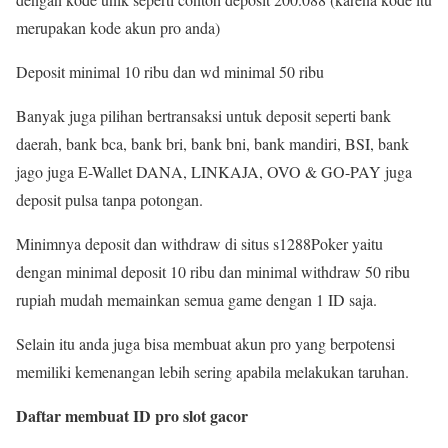
merupakan kode akun pro anda)
Deposit minimal 10 ribu dan wd minimal 50 ribu
Banyak juga pilihan bertransaksi untuk deposit seperti bank
daerah, bank bca, bank bri, bank bni, bank mandiri, BSI, bank
jago juga E-Wallet DANA, LINKAJA, OVO & GO-PAY juga
deposit pulsa tanpa potongan.
Minimnya deposit dan withdraw di situs s1288Poker yaitu
dengan minimal deposit 10 ribu dan minimal withdraw 50 ribu
rupiah mudah memainkan semua game dengan 1 ID saja.
Selain itu anda juga bisa membuat akun pro yang berpotensi
memiliki kemenangan lebih sering apabila melakukan taruhan.
Daftar membuat ID pro slot gacor