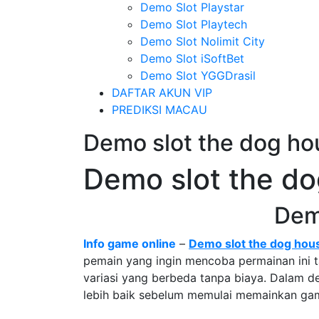
Demo Slot Playstar
Demo Slot Playtech
Demo Slot Nolimit City
Demo Slot iSoftBet
Demo Slot YGGDrasil
DAFTAR AKUN VIP
PREDIKSI MACAU
Demo slot the dog ho
Demo slot the do
Dem
Info game online
–
Demo slot the dog hous
pemain yang ingin mencoba permainan ini
variasi yang berbeda tanpa biaya. Dalam 
lebih baik sebelum memulai memainkan ga