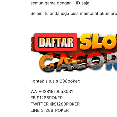
semua game dengan 1 ID saja.
Selain itu anda juga bisa membuat akun pr
Kontak situs s1288poker:
WA +6281910053031
FB S1288POKER
TWITTER @S1288POKER
LINE S1288_POKER