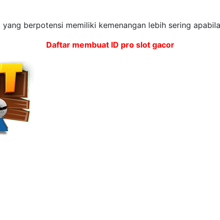
o yang berpotensi memiliki kemenangan lebih sering apabil
Daftar membuat ID pro slot gacor