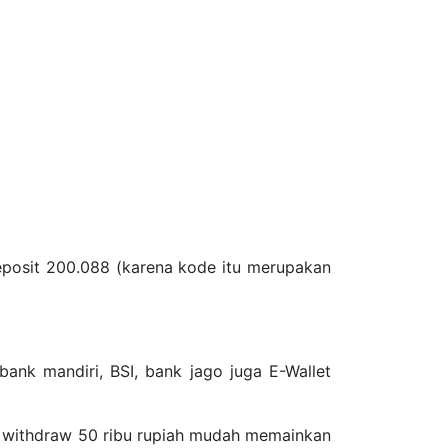
eposit 200.088 (karena kode itu merupakan
bank mandiri, BSI, bank jago juga E-Wallet
al withdraw 50 ribu rupiah mudah memainkan