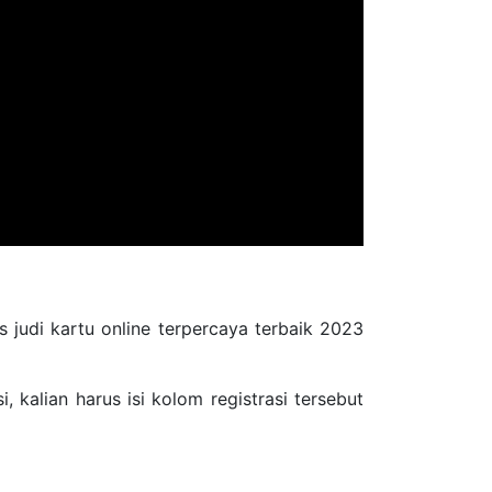
s judi kartu online terpercaya terbaik 2023
 kalian harus isi kolom registrasi tersebut