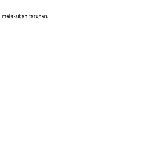
a melakukan taruhan.