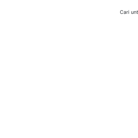
Cari un