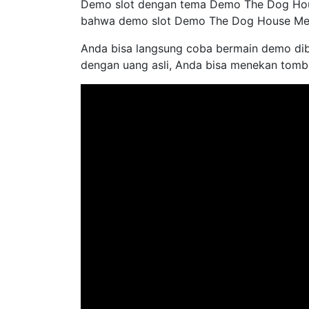
Demo slot dengan tema Demo The Dog Hous
bahwa demo slot Demo The Dog House Meg
Anda bisa langsung coba bermain demo diba
dengan uang asli, Anda bisa menekan tomb