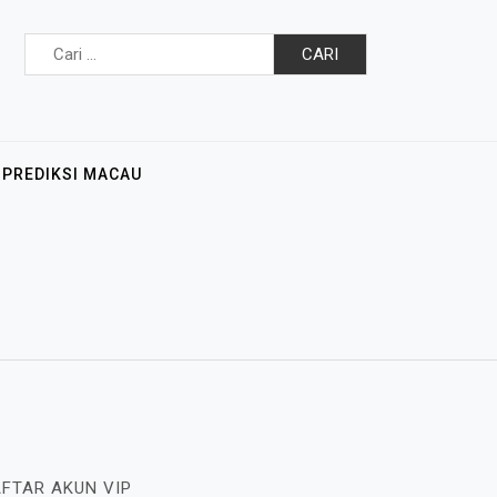
Cari
untuk:
PREDIKSI MACAU
FTAR AKUN VIP