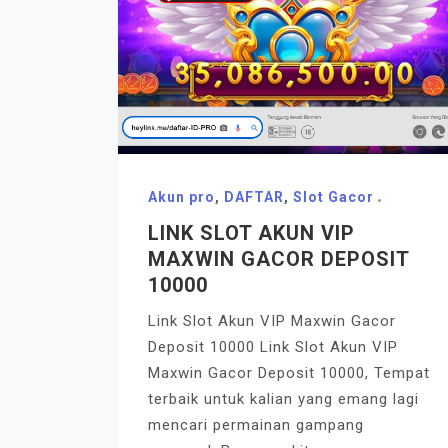
Akun pro
,
DAFTAR
,
Slot Gacor
LINK SLOT AKUN VIP
MAXWIN GACOR DEPOSIT
10000
Link Slot Akun VIP Maxwin Gacor
Deposit 10000 Link Slot Akun VIP
Maxwin Gacor Deposit 10000, Tempat
terbaik untuk kalian yang emang lagi
mencari permainan gampang