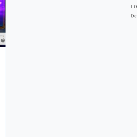
LO
De