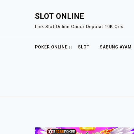
S
k
SLOT ONLINE
i
Link Slot Online Gacor Deposit 10K Qris
p
t
o
POKER ONLINE
SLOT
SABUNG AYAM
c
o
n
t
e
n
t