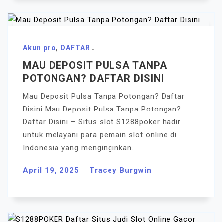
Akun pro
,
DAFTAR
MAU DEPOSIT PULSA TANPA
POTONGAN? DAFTAR DISINI
Mau Deposit Pulsa Tanpa Potongan? Daftar
Disini Mau Deposit Pulsa Tanpa Potongan?
Daftar Disini – Situs slot S1288poker hadir
untuk melayani para pemain slot online di
Indonesia yang menginginkan.
April 19, 2025
Tracey Burgwin