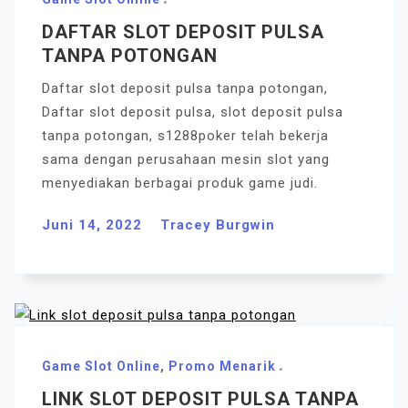
DAFTAR SLOT DEPOSIT PULSA
TANPA POTONGAN
Daftar slot deposit pulsa tanpa potongan,
Daftar slot deposit pulsa, slot deposit pulsa
tanpa potongan, s1288poker telah bekerja
sama dengan perusahaan mesin slot yang
menyediakan berbagai produk game judi.
Juni 14, 2022
Tracey Burgwin
Game Slot Online
,
Promo Menarik
LINK SLOT DEPOSIT PULSA TANPA