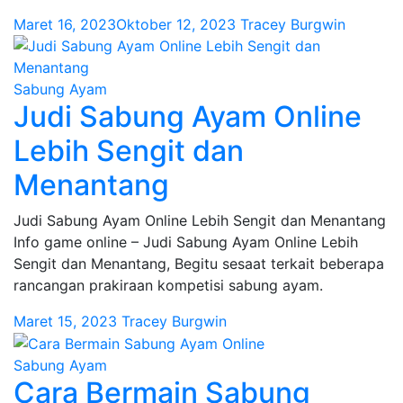
Maret 16, 2023
Oktober 12, 2023
Tracey Burgwin
Sabung Ayam
Judi Sabung Ayam Online
Lebih Sengit dan
Menantang
Judi Sabung Ayam Online Lebih Sengit dan Menantang
Info game online – Judi Sabung Ayam Online Lebih
Sengit dan Menantang, Begitu sesaat terkait beberapa
rancangan prakiraan kompetisi sabung ayam.
Maret 15, 2023
Tracey Burgwin
Sabung Ayam
Cara Bermain Sabung