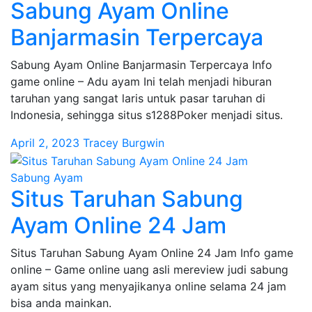
Sabung Ayam Online
Banjarmasin Terpercaya
Sabung Ayam Online Banjarmasin Terpercaya Info
game online – Adu ayam Ini telah menjadi hiburan
taruhan yang sangat laris untuk pasar taruhan di
Indonesia, sehingga situs s1288Poker menjadi situs.
April 2, 2023
Tracey Burgwin
Sabung Ayam
Situs Taruhan Sabung
Ayam Online 24 Jam
Situs Taruhan Sabung Ayam Online 24 Jam Info game
online – Game online uang asli mereview judi sabung
ayam situs yang menyajikanya online selama 24 jam
bisa anda mainkan.