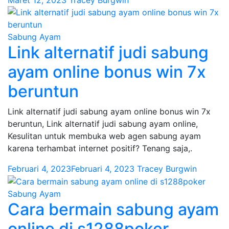
Sabung Ayam
Link alternatif judi sabung
ayam online bonus win 7x
beruntun
Link alternatif judi sabung ayam online bonus win 7x
beruntun, Link alternatif judi sabung ayam online,
Kesulitan untuk membuka web agen sabung ayam
karena terhambat internet positif? Tenang saja,.
Februari 4, 2023
Februari 4, 2023
Tracey Burgwin
Sabung Ayam
Cara bermain sabung ayam
online di s1288poker