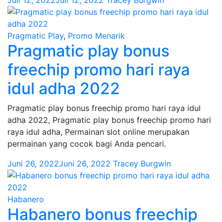
Juli 12, 2022
Juli 12, 2022
Tracey Burgwin
Pragmatic Play
,
Promo Menarik
Pragmatic play bonus
freechip promo hari raya
idul adha 2022
Pragmatic play bonus freechip promo hari raya idul
adha 2022, Pragmatic play bonus freechip promo hari
raya idul adha, Permainan slot online merupakan
permainan yang cocok bagi Anda pencari.
Juni 26, 2022
Juni 26, 2022
Tracey Burgwin
Habanero
Habanero bonus freechip