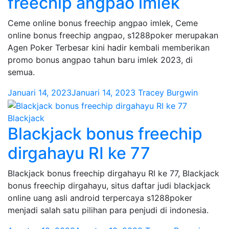
freechip angpao imlek
Ceme online bonus freechip angpao imlek, Ceme
online bonus freechip angpao, s1288poker merupakan
Agen Poker Terbesar kini hadir kembali memberikan
promo bonus angpao tahun baru imlek 2023, di
semua.
Januari 14, 2023
Januari 14, 2023
Tracey Burgwin
Blackjack
Blackjack bonus freechip
dirgahayu RI ke 77
Blackjack bonus freechip dirgahayu RI ke 77, Blackjack
bonus freechip dirgahayu, situs daftar judi blackjack
online uang asli android terpercaya s1288poker
menjadi salah satu pilihan para penjudi di indonesia.