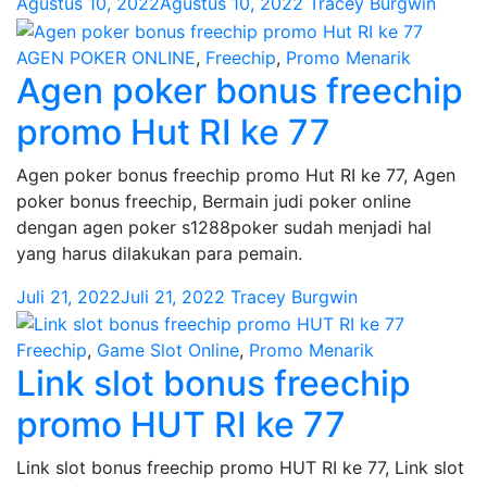
Agustus 10, 2022
Agustus 10, 2022
Tracey Burgwin
AGEN POKER ONLINE
,
Freechip
,
Promo Menarik
Agen poker bonus freechip
promo Hut RI ke 77
Agen poker bonus freechip promo Hut RI ke 77, Agen
poker bonus freechip, Bermain judi poker online
dengan agen poker s1288poker sudah menjadi hal
yang harus dilakukan para pemain.
Juli 21, 2022
Juli 21, 2022
Tracey Burgwin
Freechip
,
Game Slot Online
,
Promo Menarik
Link slot bonus freechip
promo HUT RI ke 77
Link slot bonus freechip promo HUT RI ke 77, Link slot