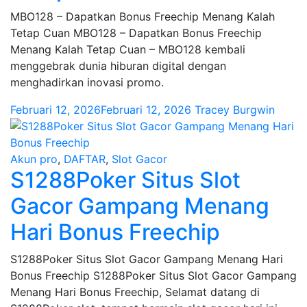
MBO128 – Dapatkan Bonus Freechip Menang Kalah
Tetap Cuan MBO128 – Dapatkan Bonus Freechip
Menang Kalah Tetap Cuan – MBO128 kembali
menggebrak dunia hiburan digital dengan
menghadirkan inovasi promo.
Februari 12, 2026
Februari 12, 2026
Tracey Burgwin
Akun pro
,
DAFTAR
,
Slot Gacor
S1288Poker Situs Slot
Gacor Gampang Menang
Hari Bonus Freechip
S1288Poker Situs Slot Gacor Gampang Menang Hari
Bonus Freechip S1288Poker Situs Slot Gacor Gampang
Menang Hari Bonus Freechip, Selamat datang di