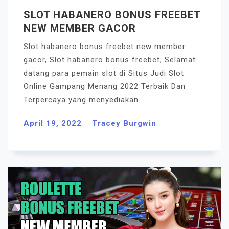
SLOT HABANERO BONUS FREEBET
NEW MEMBER GACOR
Slot habanero bonus freebet new member
gacor, Slot habanero bonus freebet, Selamat
datang para pemain slot di Situs Judi Slot
Online Gampang Menang 2022 Terbaik Dan
Terpercaya yang menyediakan.
April 19, 2022
Tracey Burgwin