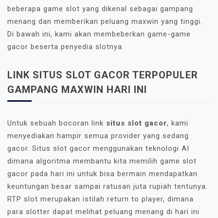
beberapa game slot yang dikenal sebagai gampang
menang dan memberikan peluang maxwin yang tinggi.
Di bawah ini, kami akan membeberkan game-game
gacor beserta penyedia slotnya.
LINK SITUS SLOT GACOR TERPOPULER
GAMPANG MAXWIN HARI INI
Untuk sebuah bocoran link
situs slot gacor
, kami
menyediakan hampir semua provider yang sedang
gacor. Situs slot gacor menggunakan teknologi AI
dimana algoritma membantu kita memilih game slot
gacor pada hari ini untuk bisa bermain mendapatkan
keuntungan besar sampai ratusan juta rupiah tentunya.
RTP slot merupakan istilah return to player, dimana
para slotter dapat melihat peluang menang di hari ini