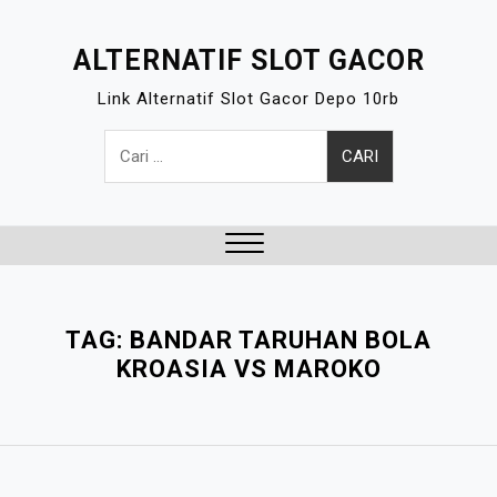
S
k
ALTERNATIF SLOT GACOR
i
Link Alternatif Slot Gacor Depo 10rb
p
t
Cari
o
untuk:
c
o
n
t
Close
e
Menu
n
TAG:
BANDAR TARUHAN BOLA
t
KROASIA VS MAROKO