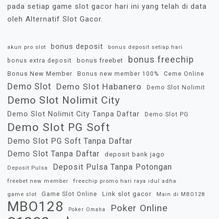
pada setiap game slot gacor hari ini yang telah di data
oleh Alternatif Slot Gacor.
bonus deposit
akun pro slot
bonus deposit setiap hari
bonus freechip
bonus freebet
bonus extra deposit
Bonus New Member
Bonus new member 100%
Ceme Online
Demo Slot
Demo Slot Habanero
Demo Slot Nolimit
Demo Slot Nolimit City
Demo Slot Nolimit City Tanpa Daftar
Demo Slot PG
Demo Slot PG Soft
Demo Slot PG Soft Tanpa Daftar
Demo Slot Tanpa Daftar
deposit bank jago
Deposit Pulsa Tanpa Potongan
Deposit Pulsa
freebet new member
freechip promo hari raya idul adha
Link slot gacor
game slot
Game Slot Online
Main di MBO128
MBO128
Poker Online
Poker Omaha