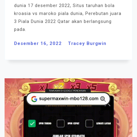
dunia 17 desember 2022, Situs taruhan bola
kroasia vs maroko piala dunia, Perebutan juara
3 Piala Dunia 2022 Qatar akan berlangsung
pada.
Desember 16, 2022
Tracey Burgwin