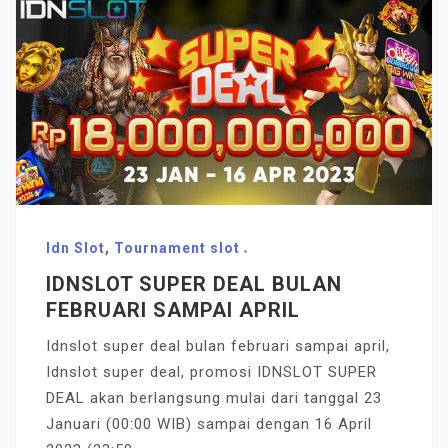
Idn Slot
,
Tournament slot
IDNSLOT SUPER DEAL BULAN
FEBRUARI SAMPAI APRIL
Idnslot super deal bulan februari sampai april,
Idnslot super deal, promosi IDNSLOT SUPER
DEAL akan berlangsung mulai dari tanggal 23
Januari (00:00 WIB) sampai dengan 16 April