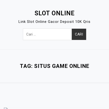
S
k
SLOT ONLINE
i
Link Slot Online Gacor Deposit 10K Qris
p
t
Cari
o
untuk:
c
o
Close
n
Menu
t
TAG:
SITUS GAME ONLINE
e
n
t