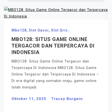
Mbo128
,
Slot Gacor
,
Slot Qris
MBO128: SITUS GAME ONLINE
TERGACOR DAN TERPERCAYA DI
INDONESIA
MBO128: Situs Game Online Tergacor dan
Terpercaya Di Indonesia MBO128: Situs Game
Online Tergacor dan Terpercaya Di Indonesia –
Di era digital yang semakin maju, game online
telah menjadi.
Oktober 11, 2025
Tracey Burgwin