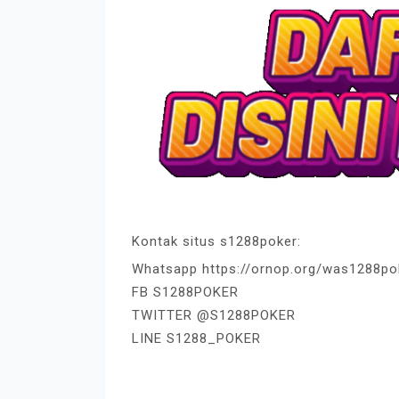
Kontak situs s1288poker:
Whatsapp https://ornop.org/was1288po
FB S1288POKER
TWITTER @S1288POKER
LINE S1288_POKER