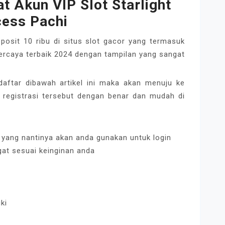
 Akun VIP Slot Starlight
cess Pachi
osit 10 ribu di situs slot gacor yang termasuk
rpercaya terbaik 2024 dengan tampilan yang sangat
aftar dibawah artikel ini maka akan menuju ke
m registrasi tersebut dengan benar dan mudah di
 yang nantinya akan anda gunakan untuk login
gat sesuai keinginan anda
ki