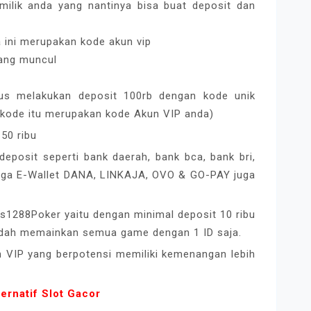
milik anda yang nantinya bisa buat deposit dan
 ini merupakan kode akun vip
yang muncul
rus melakukan deposit 100rb dengan kode unik
a kode itu merupakan kode Akun VIP anda)
50 ribu
deposit seperti bank daerah, bank bca, bank bri,
 juga E-Wallet DANA, LINKAJA, OVO & GO-PAY juga
 s1288Poker yaitu dengan minimal deposit 10 ribu
udah memainkan semua game dengan 1 ID saja.
n VIP yang berpotensi memiliki kemenangan lebih
ternatif Slot Gacor