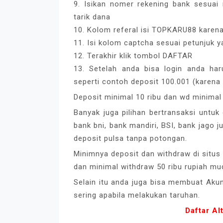
9. Isikan nomer rekening bank sesuai 
tarik dana
10. Kolom referal isi TOPKARU88 karena
11. Isi kolom captcha sesuai petunjuk 
12. Terakhir klik tombol DAFTAR
13. Setelah anda bisa login anda ha
seperti contoh deposit 100.001 (karen
Deposit minimal 10 ribu dan wd minimal 
Banyak juga pilihan bertransaksi untuk 
bank bni, bank mandiri, BSI, bank jago
deposit pulsa tanpa potongan.
Minimnya deposit dan withdraw di situs
dan minimal withdraw 50 ribu rupiah m
Selain itu anda juga bisa membuat Aku
sering apabila melakukan taruhan.
Daftar Al