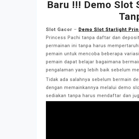
Baru !!! Demo Slot 
Tan
Slot Gacor
–
Demo Slot Starlight Pri
Princess Pachi tanpa daftar dan deposi
permainan ini tanpa harus mempertaru
pemain untuk mencoba beberapa variasi
pemain dapat belajar bagaimana bermai
pengalaman yang lebih baik sebelum m
Tidak ada salahnya sebelum bermain de
dengan memainkannya melalui demo slot
sediakan tanpa harus mendaftar dan jug