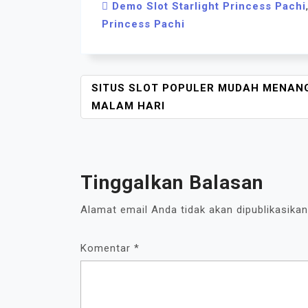
Demo Slot Starlight Princess Pachi
Princess Pachi
N
SITUS SLOT POPULER MUDAH MENAN
A
MALAM HARI
V
I
G
A
Tinggalkan Balasan
S
I
Alamat email Anda tidak akan dipublikasikan
P
O
Komentar
*
S