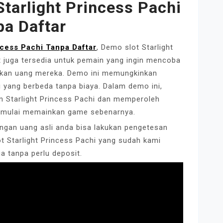
Starlight Princess Pachi
pa Daftar
ncess Pachi Tanpa Daftar
, Demo slot Starlight
t juga tersedia untuk pemain yang ingin mencoba
hkan uang mereka. Demo ini memungkinkan
 yang berbeda tanpa biaya. Dalam demo ini,
n Starlight Princess Pachi dan memperoleh
emulai memainkan game sebenarnya.
ngan uang asli anda bisa lakukan pengetesan
 Starlight Princess Pachi yang sudah kami
a tanpa perlu deposit.