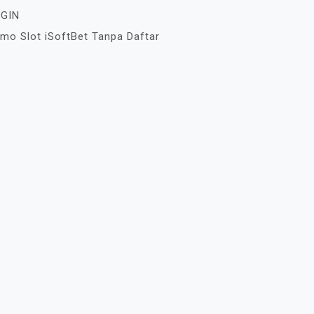
GIN
mo Slot iSoftBet Tanpa Daftar