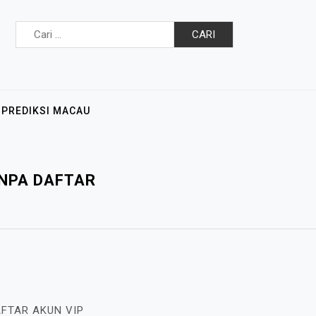
Cari
untuk:
PREDIKSI MACAU
ANPA DAFTAR
FTAR AKUN VIP