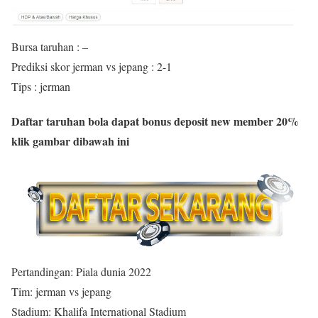
Bursa taruhan : –
Prediksi skor jerman vs jepang : 2-1
Tips : jerman
Daftar taruhan bola dapat bonus deposit new member 20%
klik gambar dibawah ini
Pertandingan: Piala dunia 2022
Tim: jerman vs jepang
Stadium: Khalifa International Stadium