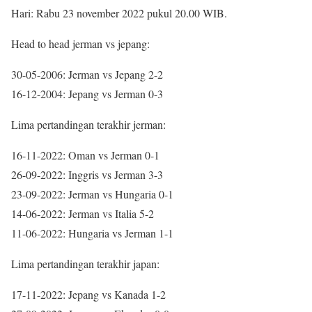
Hari: Rabu 23 november 2022 pukul 20.00 WIB.
Head to head jerman vs jepang:
30-05-2006: Jerman vs Jepang 2-2
16-12-2004: Jepang vs Jerman 0-3
Lima pertandingan terakhir jerman:
16-11-2022: Oman vs Jerman 0-1
26-09-2022: Inggris vs Jerman 3-3
23-09-2022: Jerman vs Hungaria 0-1
14-06-2022: Jerman vs Italia 5-2
11-06-2022: Hungaria vs Jerman 1-1
Lima pertandingan terakhir japan:
17-11-2022: Jepang vs Kanada 1-2