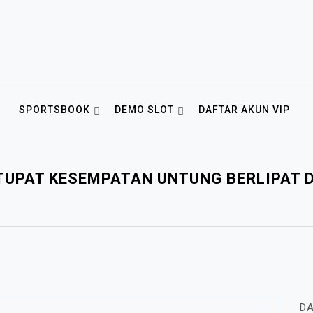
SPORTSBOOK
DEMO SLOT
DAFTAR AKUN VIP
TUPAT KESEMPATAN UNTUNG BERLIPAT D
DA