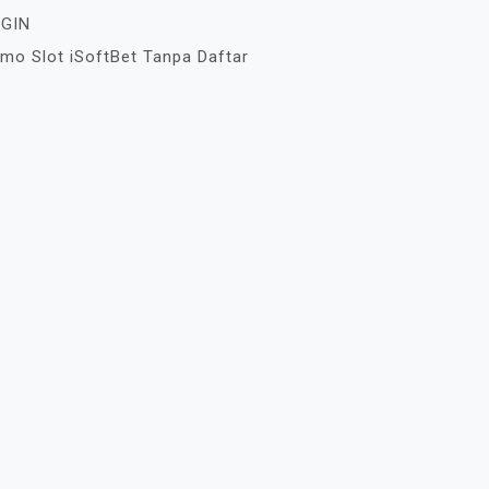
GIN
mo Slot iSoftBet Tanpa Daftar