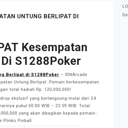
LO
De
ATAN UNTUNG BERLIPAT DI
PAT Kesempatan
t Di S1288Poker
g Berlipat di S1288Poker
– IDNArcade
atan Untung Berlipat. Pemain berkesempatan
an total hadiah Rp. 120,000,000!
rop ekslusif yang berlangsung mulai dari 24
harinya pukul 00:00 WIB – 23:59 WIB. Total
,000,000 yang akan dibagikan kepada pemain-
Plinko Pinball.