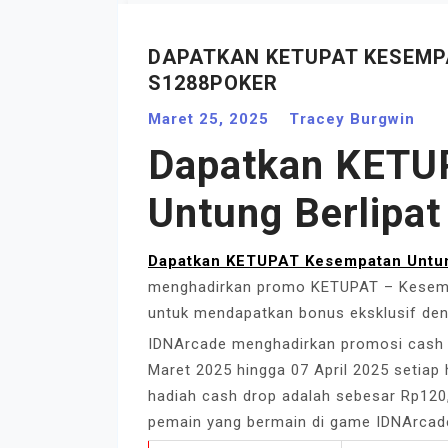
DAPATKAN KETUPAT KESEMP
S1288POKER
Maret 25, 2025
Tracey Burgwin
Dapatkan KETU
Untung Berlipa
Dapatkan KETUPAT Kesempatan Untun
menghadirkan promo KETUPAT – Kesemp
untuk mendapatkan bonus eksklusif deng
IDNArcade menghadirkan promosi cash d
Maret 2025 hingga 07 April 2025 setiap 
hadiah cash drop adalah sebesar Rp120
pemain yang bermain di game IDNArcade 