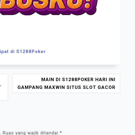
ipat di S1288Poker
MAIN DI S1288POKER HARI INI
T
GAMPANG MAXWIN SITUS SLOT GACOR
.
Ruas yang wajib ditandai
*