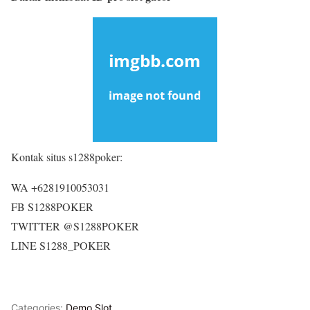
Kontak situs s1288poker:
WA +6281910053031
FB S1288POKER
TWITTER @S1288POKER
LINE S1288_POKER
Categories:
Demo Slot