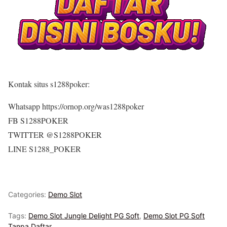
Kontak situs s1288poker:
Whatsapp https://ornop.org/was1288poker
FB S1288POKER
TWITTER @S1288POKER
LINE S1288_POKER
Categories:
Demo Slot
Tags:
Demo Slot Jungle Delight PG Soft
,
Demo Slot PG Soft
Tanpa Daftar