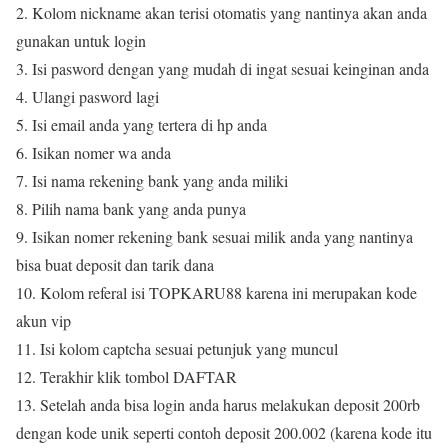
2. Kolom nickname akan terisi otomatis yang nantinya akan anda
gunakan untuk login
3. Isi pasword dengan yang mudah di ingat sesuai keinginan anda
4. Ulangi pasword lagi
5. Isi email anda yang tertera di hp anda
6. Isikan nomer wa anda
7. Isi nama rekening bank yang anda miliki
8. Pilih nama bank yang anda punya
9. Isikan nomer rekening bank sesuai milik anda yang nantinya
bisa buat deposit dan tarik dana
10. Kolom referal isi TOPKARU88 karena ini merupakan kode
akun vip
11. Isi kolom captcha sesuai petunjuk yang muncul
12. Terakhir klik tombol DAFTAR
13. Setelah anda bisa login anda harus melakukan deposit 200rb
dengan kode unik seperti contoh deposit 200.002 (karena kode itu