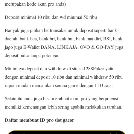
merupakan kode akun pro anda)
Deposit minimal 10 ribu dan wd minimal 50 ribu
Banyak juga pilihan bertransaksi untuk deposit seperti bank
daerah, bank bca, bank bri, bank bni, bank mandiri, BSI, bank
jago juga E-Wallet DANA, LINKAJA, OVO & GO-PAY juga
deposit pulsa tanpa potongan.
Minimnya deposit dan withdraw di situs s1288Poker yaitu
dengan minimal deposit 10 ribu dan minimal withdraw 50 ribu
rupiah mudah memainkan semua game dengan 1 ID saja.
Selain itu anda juga bisa membuat akun pro yang berpotensi
memiliki kemenangan lebih sering apabila melakukan taruhan.
Daftar membuat ID pro slot gacor