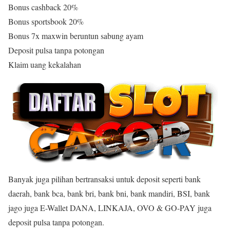
Bonus cashback 20%
Bonus sportsbook 20%
Bonus 7x maxwin beruntun sabung ayam
Deposit pulsa tanpa potongan
Klaim uang kekalahan
Banyak juga pilihan bertransaksi untuk deposit seperti bank
daerah, bank bca, bank bri, bank bni, bank mandiri, BSI, bank
jago juga E-Wallet DANA, LINKAJA, OVO & GO-PAY juga
deposit pulsa tanpa potongan.