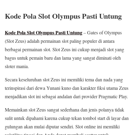
Kode Pola Slot Olympus Pasti Untung
Kode Pola Slot Olympus Pasti Untung
– Gates of Olympus
(Slot Zeus) adalah permainan slot paling populer di antara
berbagai permainan slot. Slot Zeus ini cukup menjadi slot yang
bagus untuk pemain baru dan lama yang sangat diminati oleh
sloter mania.
Secara keseluruhan slot Zeus ini memiliki tema dan nada yang
terinspirasi dari dewa Yunani kuno dan karakter fiksi utama Zeus
menjadikan slot ini sebagai andalan dari provider Pragmatic Play.
Memainkan slot Zeus sangat sederhana dan jenis polanya tidak
sulit untuk dipahami karena cukup tekan tombol start di layar dan
gulungan akan mulai diputar sendiri. Slot online ini memiliki
volatilitas tinggi dan Anda dapat membeli scatter untuk