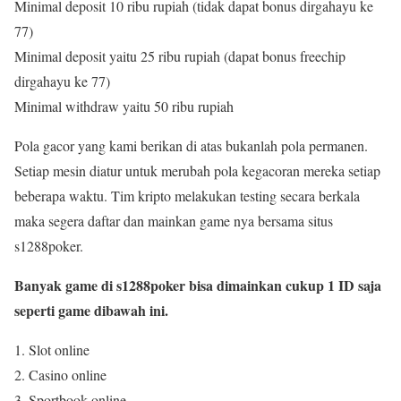
Minimal deposit 10 ribu rupiah (tidak dapat bonus dirgahayu ke
77)
Minimal deposit yaitu 25 ribu rupiah (dapat bonus freechip
dirgahayu ke 77)
Minimal withdraw yaitu 50 ribu rupiah
Pola gacor yang kami berikan di atas bukanlah pola permanen.
Setiap mesin diatur untuk merubah pola kegacoran mereka setiap
beberapa waktu. Tim kripto melakukan testing secara berkala
maka segera daftar dan mainkan game nya bersama situs
s1288poker.
Banyak game di s1288poker bisa dimainkan cukup 1 ID saja
seperti game dibawah ini.
1. Slot online
2. Casino online
3. Sportbook online