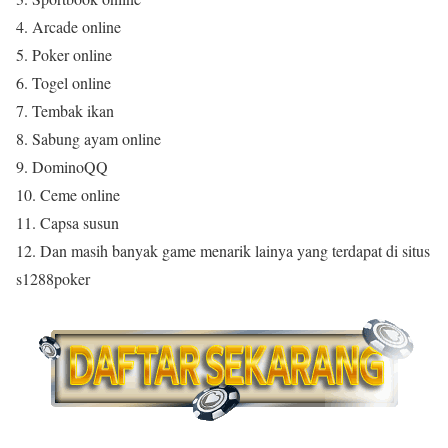
4. Arcade online
5. Poker online
6. Togel online
7. Tembak ikan
8. Sabung ayam online
9. DominoQQ
10. Ceme online
11. Capsa susun
12. Dan masih banyak game menarik lainya yang terdapat di situs
s1288poker