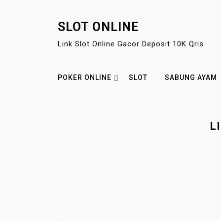
S
k
SLOT ONLINE
i
Link Slot Online Gacor Deposit 10K Qris
p
t
o
POKER ONLINE
SLOT
SABUNG AYAM
c
o
n
t
L
e
n
t