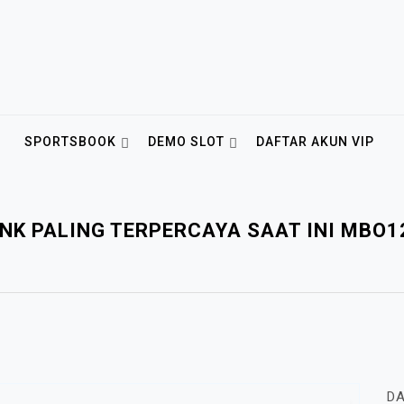
SPORTSBOOK
DEMO SLOT
DAFTAR AKUN VIP
INK PALING TERPERCAYA SAAT INI MBO1
DA