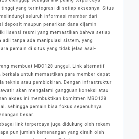
8 dianggap sebagai link paling terpercaya
inggi yang terintegrasi di setiap aksesnya. Situs
 melindungi seluruh informasi member dari
si deposit maupun penarikan dana dijamin
iki lisensi resmi yang memastikan bahwa setiap
 adil tanpa ada manipulasi sistem, yang
ara pemain di situs yang tidak jelas asal-
 yang membuat MBO128 unggul. Link alternatif
ra berkala untuk memastikan para member dapat
 teknis atau pemblokiran. Dengan infrastruktur
 khawatir akan mengalami gangguan koneksi atau
ahan akses ini membuktikan komitmen MBO128
l, sehingga pemain bisa fokus sepenuhnya
enangan besar.
ebagai link terpercaya juga didukung oleh rekam
rapa pun jumlah kemenangan yang diraih oleh