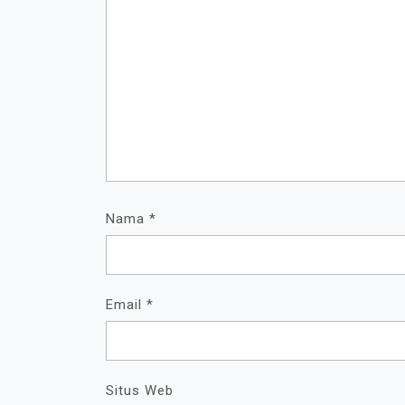
Nama
*
Email
*
Situs Web