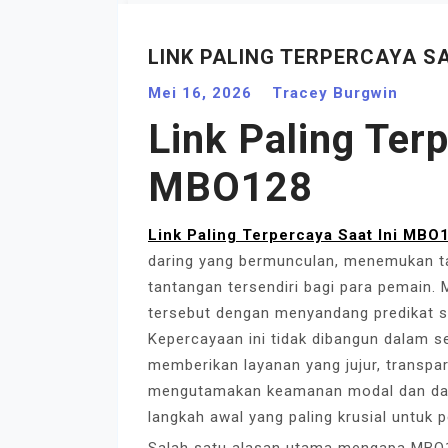
LINK PALING TERPERCAYA SA
Mei 16, 2026
Tracey Burgwin
Link Paling Terp
MBO128
Link Paling Terpercaya Saat Ini MBO
daring yang bermunculan, menemukan ta
tantangan tersendiri bagi para pemain.
tersebut dengan menyandang predikat seb
Kepercayaan ini tidak dibangun dalam s
memberikan layanan yang jujur, transpa
mengutamakan keamanan modal dan data
langkah awal yang paling krusial untuk