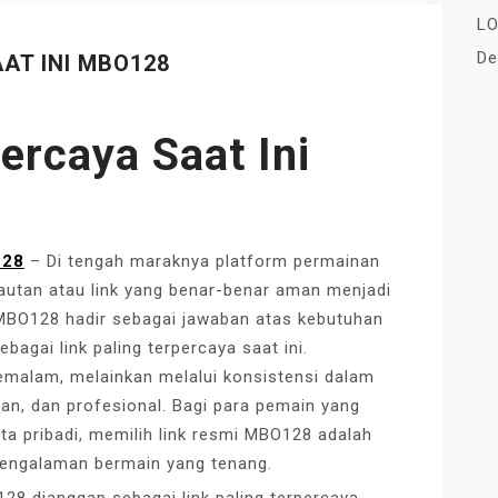
LO
De
AT INI MBO128
ercaya Saat Ini
128
– Di tengah maraknya platform permainan
utan atau link yang benar-benar aman menjadi
 MBO128 hadir sebagai jawaban atas kebutuhan
agai link paling terpercaya saat ini.
emalam, melainkan melalui konsistensi dalam
ran, dan profesional. Bagi para pemain yang
 pribadi, memilih link resmi MBO128 adalah
 pengalaman bermain yang tenang.