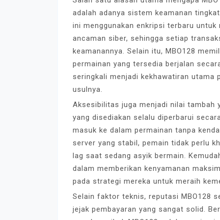
Salah satu alasan utama mengapa MBO12
adalah adanya sistem keamanan tingkat t
ini menggunakan enkripsi terbaru untuk
ancaman siber, sehingga setiap transak
keamanannya. Selain itu, MBO128 memil
permainan yang tersedia berjalan secara
seringkali menjadi kekhawatiran utama p
usulnya.
Aksesibilitas juga menjadi nilai tambah
yang disediakan selalu diperbarui seca
masuk ke dalam permainan tanpa kendala
server yang stabil, pemain tidak perlu
lag saat sedang asyik bermain. Kemud
dalam memberikan kenyamanan maksima
pada strategi mereka untuk meraih kem
Selain faktor teknis, reputasi MBO128 s
jejak pembayaran yang sangat solid. Be