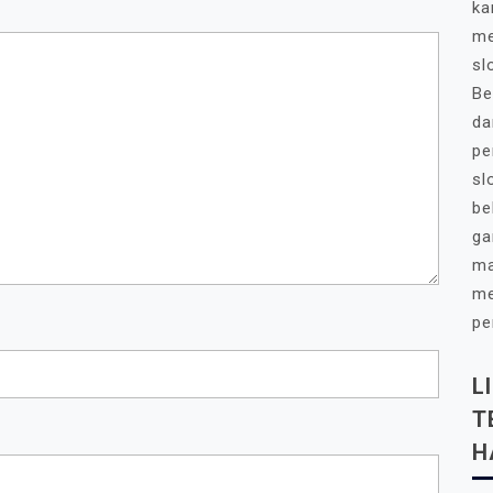
ka
me
sl
Be
da
pe
sl
be
ga
ma
me
pe
L
T
H