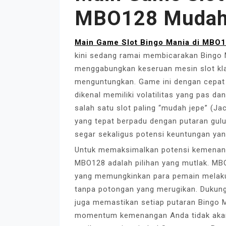
MBO128 Mudah
Main Game Slot Bingo Mania di MBO
kini sedang ramai membicarakan Bingo 
menggabungkan keseruan mesin slot kl
menguntungkan. Game ini dengan cepat 
dikenal memiliki volatilitas yang pas d
salah satu slot paling “mudah jepe” (J
yang tepat berpadu dengan putaran gu
segar sekaligus potensi keuntungan yan
Untuk memaksimalkan potensi kemenanga
MBO128 adalah pilihan yang mutlak. MBO
yang memungkinkan para pemain melakuk
tanpa potongan yang merugikan. Dukung
juga memastikan setiap putaran Bingo M
momentum kemenangan Anda tidak akan 