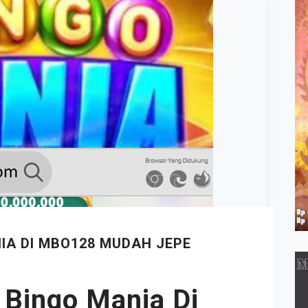
IA DI MBO128 MUDAH JEPE
n
 Bingo Mania Di