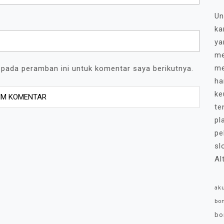
Un
ka
ya
me
me
 pada peramban ini untuk komentar saya berikutnya.
ha
ke
te
pl
pe
sl
Al
aku
bon
bo