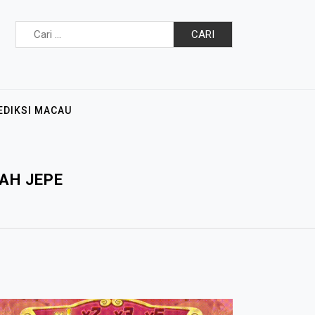
Cari
untuk:
EDIKSI MACAU
AH JEPE