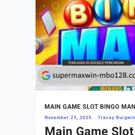
MAIN GAME SLOT BINGO MAN
November 23, 2025
Tracey Burgwi
Main Game Slot