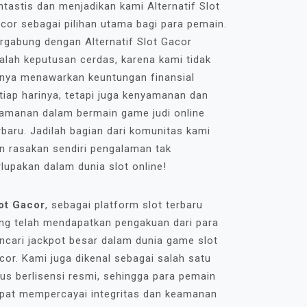
ntastis dan menjadikan kami Alternatif Slot
cor sebagai pilihan utama bagi para pemain.
rgabung dengan Alternatif Slot Gacor
alah keputusan cerdas, karena kami tidak
nya menawarkan keuntungan finansial
tiap harinya, tetapi juga kenyamanan dan
amanan dalam bermain game judi online
rbaru. Jadilah bagian dari komunitas kami
n rasakan sendiri pengalaman tak
rlupakan dalam dunia slot online!
ot Gacor
, sebagai platform slot terbaru
ng telah mendapatkan pengakuan dari para
ncari jackpot besar dalam dunia game slot
cor. Kami juga dikenal sebagai salah satu
tus berlisensi resmi, sehingga para pemain
pat mempercayai integritas dan keamanan