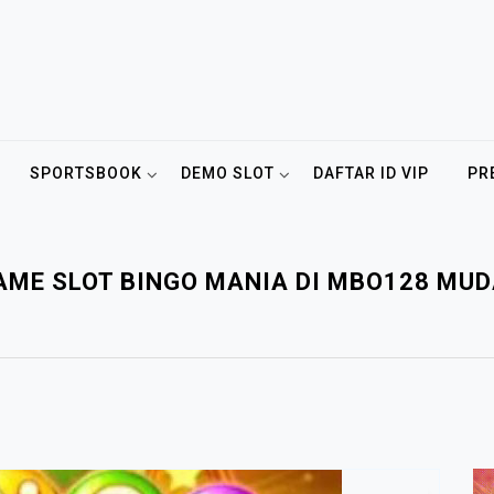
SPORTSBOOK
DEMO SLOT
DAFTAR ID VIP
PR
AME SLOT BINGO MANIA DI MBO128 MUD