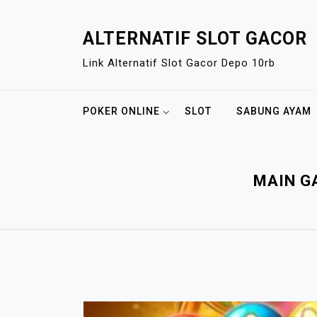
S
k
ALTERNATIF SLOT GACOR
i
Link Alternatif Slot Gacor Depo 10rb
p
t
o
POKER ONLINE
SLOT
SABUNG AYAM
c
o
n
t
MAIN G
e
n
t