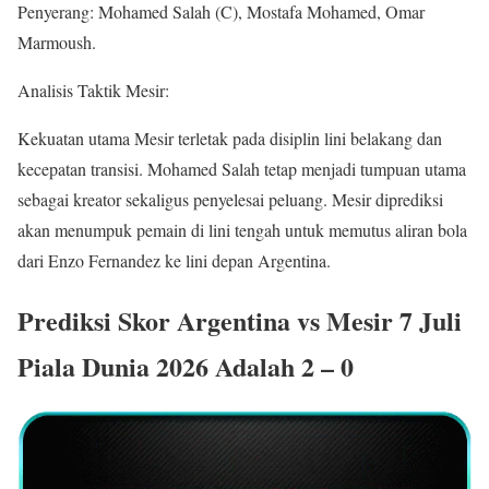
Penyerang: Mohamed Salah (C), Mostafa Mohamed, Omar
Marmoush.
Analisis Taktik Mesir:
Kekuatan utama Mesir terletak pada disiplin lini belakang dan
kecepatan transisi. Mohamed Salah tetap menjadi tumpuan utama
sebagai kreator sekaligus penyelesai peluang. Mesir diprediksi
akan menumpuk pemain di lini tengah untuk memutus aliran bola
dari Enzo Fernandez ke lini depan Argentina.
Prediksi Skor Argentina vs Mesir 7 Juli
Piala Dunia 2026 Adalah 2 – 0