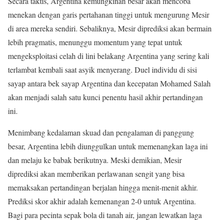
Secara taktis, Argentina kemungkinan besar akan mencoba
menekan dengan garis pertahanan tinggi untuk mengurung Mesir
di area mereka sendiri. Sebaliknya, Mesir diprediksi akan bermain
lebih pragmatis, menunggu momentum yang tepat untuk
mengeksploitasi celah di lini belakang Argentina yang sering kali
terlambat kembali saat asyik menyerang. Duel individu di sisi
sayap antara bek sayap Argentina dan kecepatan Mohamed Salah
akan menjadi salah satu kunci penentu hasil akhir pertandingan
ini.
Menimbang kedalaman skuad dan pengalaman di panggung
besar, Argentina lebih diunggulkan untuk memenangkan laga ini
dan melaju ke babak berikutnya. Meski demikian, Mesir
diprediksi akan memberikan perlawanan sengit yang bisa
memaksakan pertandingan berjalan hingga menit-menit akhir.
Prediksi skor akhir adalah kemenangan 2-0 untuk Argentina.
Bagi para pecinta sepak bola di tanah air, jangan lewatkan laga