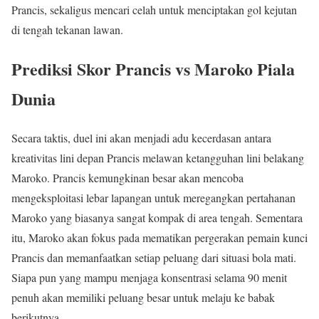
Prancis, sekaligus mencari celah untuk menciptakan gol kejutan
di tengah tekanan lawan.
Prediksi Skor Prancis vs Maroko Piala
Dunia
Secara taktis, duel ini akan menjadi adu kecerdasan antara
kreativitas lini depan Prancis melawan ketangguhan lini belakang
Maroko. Prancis kemungkinan besar akan mencoba
mengeksploitasi lebar lapangan untuk meregangkan pertahanan
Maroko yang biasanya sangat kompak di area tengah. Sementara
itu, Maroko akan fokus pada mematikan pergerakan pemain kunci
Prancis dan memanfaatkan setiap peluang dari situasi bola mati.
Siapa pun yang mampu menjaga konsentrasi selama 90 menit
penuh akan memiliki peluang besar untuk melaju ke babak
berikutnya.