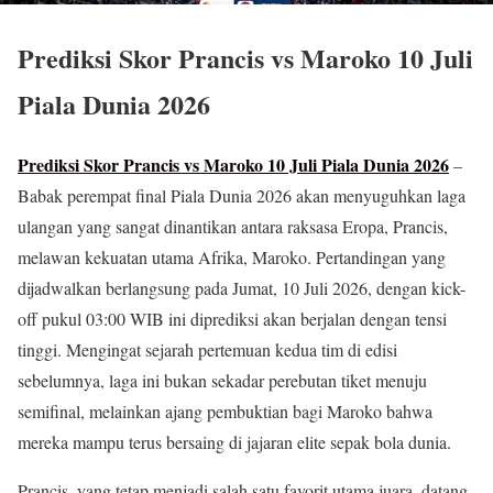
Prediksi Skor Prancis vs Maroko 10 Juli
Piala Dunia 2026
Prediksi Skor Prancis vs Maroko 10 Juli Piala Dunia 2026
–
Babak perempat final Piala Dunia 2026 akan menyuguhkan laga
ulangan yang sangat dinantikan antara raksasa Eropa, Prancis,
melawan kekuatan utama Afrika, Maroko. Pertandingan yang
dijadwalkan berlangsung pada Jumat, 10 Juli 2026, dengan kick-
off pukul 03:00 WIB ini diprediksi akan berjalan dengan tensi
tinggi. Mengingat sejarah pertemuan kedua tim di edisi
sebelumnya, laga ini bukan sekadar perebutan tiket menuju
semifinal, melainkan ajang pembuktian bagi Maroko bahwa
mereka mampu terus bersaing di jajaran elite sepak bola dunia.
Prancis, yang tetap menjadi salah satu favorit utama juara, datang