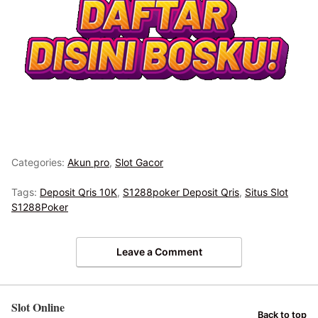
Categories:
Akun pro
,
Slot Gacor
Tags:
Deposit Qris 10K
,
S1288poker Deposit Qris
,
Situs Slot
S1288Poker
Leave a Comment
Slot Online
Back to top