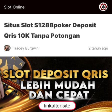
Slot Online
Situs Slot S1288poker Deposit
Qris 10K Tanpa Potongan
Tracey Burgwin
2 tahun ago