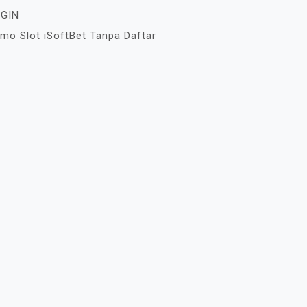
GIN
mo Slot iSoftBet Tanpa Daftar