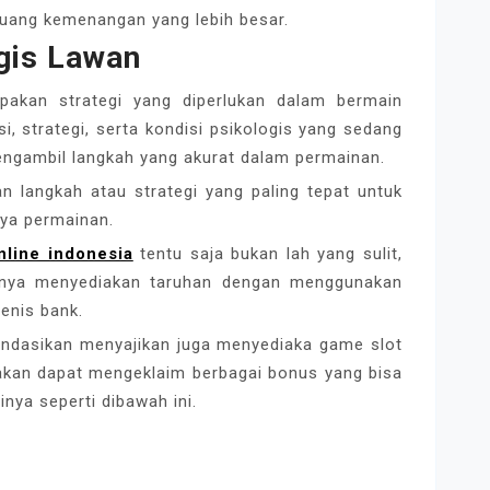
uang kemenangan yang lebih besar.
gis Lawan
akan strategi yang diperlukan dalam bermain
si, strategi, serta kondisi psikologis yang sedang
engambil langkah yang akurat dalam permainan.
 langkah atau strategi yang paling tepat untuk
nya permainan.
nline indonesia
tentu saja bukan lah yang sulit,
nya menyediakan taruhan dengan menggunakan
jenis bank.
ndasikan menyajikan juga menyediaka game slot
 akan dapat mengeklaim berbagai bonus yang bisa
nya seperti dibawah ini.