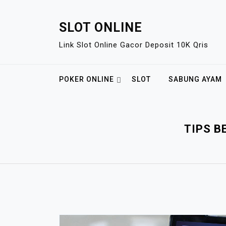
S
k
SLOT ONLINE
i
Link Slot Online Gacor Deposit 10K Qris
p
t
o
POKER ONLINE
SLOT
SABUNG AYAM
c
o
n
t
TIPS B
e
n
t