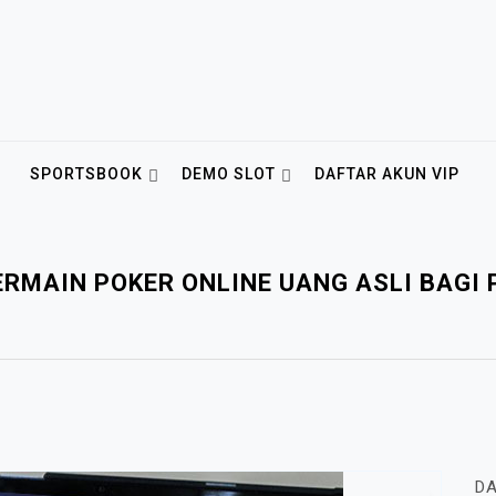
SPORTSBOOK
DEMO SLOT
DAFTAR AKUN VIP
ERMAIN POKER ONLINE UANG ASLI BAGI
DA