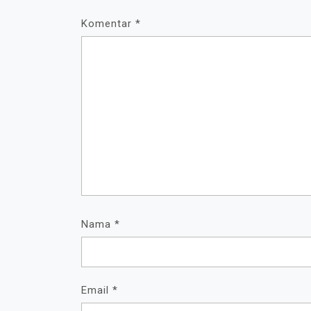
P
Komentar
*
O
S
Nama
*
Email
*