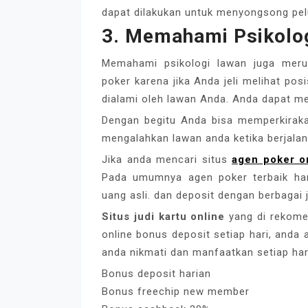
dapat dilakukan untuk menyongsong pel
3. Memahami Psikolo
Memahami psikologi lawan juga merup
poker karena jika Anda jeli melihat posi
dialami oleh lawan Anda. Anda dapat m
Dengan begitu Anda bisa memperkirakan
mengalahkan lawan anda ketika berjala
Jika anda mencari situs
agen poker o
Pada umumnya agen poker terbaik ha
uang asli. dan deposit dengan berbagai 
Situs judi kartu online
yang di rekome
online bonus deposit setiap hari, anda
anda nikmati dan manfaatkan setiap hari
Bonus deposit harian
Bonus freechip new member