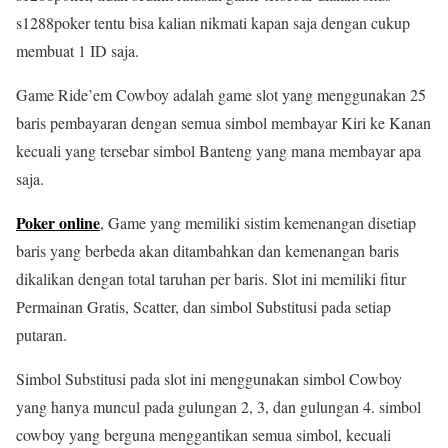
s1288poker tentu bisa kalian nikmati kapan saja dengan cukup
membuat 1 ID saja.
Game Ride’em Cowboy adalah game slot yang menggunakan 25
baris pembayaran dengan semua simbol membayar Kiri ke Kanan
kecuali yang tersebar simbol Banteng yang mana membayar apa
saja.
Poker online
, Game yang memiliki sistim kemenangan disetiap
baris yang berbeda akan ditambahkan dan kemenangan baris
dikalikan dengan total taruhan per baris. Slot ini memiliki fitur
Permainan Gratis, Scatter, dan simbol Substitusi pada setiap
putaran.
Simbol Substitusi pada slot ini menggunakan simbol Cowboy
yang hanya muncul pada gulungan 2, 3, dan gulungan 4. simbol
cowboy yang berguna menggantikan semua simbol, kecuali