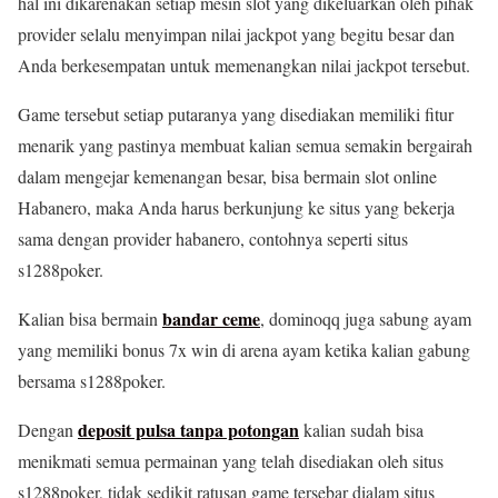
hal ini dikarenakan setiap mesin slot yang dikeluarkan oleh pihak
provider selalu menyimpan nilai jackpot yang begitu besar dan
Anda berkesempatan untuk memenangkan nilai jackpot tersebut.
Game tersebut setiap putaranya yang disediakan memiliki fitur
menarik yang pastinya membuat kalian semua semakin bergairah
dalam mengejar kemenangan besar, bisa bermain slot online
Habanero, maka Anda harus berkunjung ke situs yang bekerja
sama dengan provider habanero, contohnya seperti situs
s1288poker.
bandar ceme
Kalian bisa bermain
, dominoqq juga sabung ayam
yang memiliki bonus 7x win di arena ayam ketika kalian gabung
bersama s1288poker.
deposit pulsa tanpa potongan
Dengan
kalian sudah bisa
menikmati semua permainan yang telah disediakan oleh situs
s1288poker, tidak sedikit ratusan game tersebar dialam situs