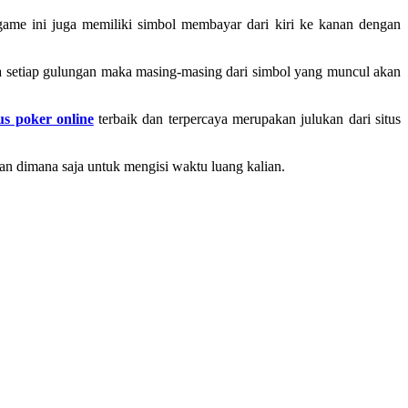
game ini juga memiliki simbol membayar dari kiri ke kanan dengan
pada setiap gulungan maka masing-masing dari simbol yang muncul akan
us poker online
terbaik dan terpercaya merupakan julukan dari situs
kan dimana saja untuk mengisi waktu luang kalian.