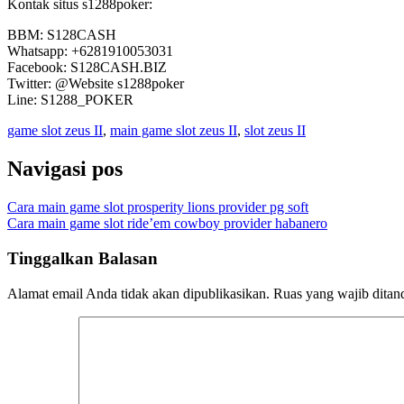
Kontak situs s1288poker:
BBM: S128CASH
Whatsapp: +6281910053031
Facebook: S128CASH.BIZ
Twitter: @Website s1288poker
Line: S1288_POKER
game slot zeus II
,
main game slot zeus II
,
slot zeus II
Navigasi pos
Cara main game slot prosperity lions provider pg soft
Cara main game slot ride’em cowboy provider habanero
Tinggalkan Balasan
Alamat email Anda tidak akan dipublikasikan.
Ruas yang wajib ditan