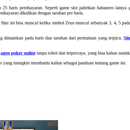
 25 baris pembayaran. Seperti game slot pabrikan habanero lainya 
embayaran dikalikan dengan taruhan per baris.
sa, fitur ini bisa muncul ketika simbol Zeus muncul sebanyak 3, 4, 5 
ng dimainkan pada baris dan taruhan dari permainan yang terpicu.
Sit
i
agen poker online
tanpa robot dan terpercaya. yang bisa kalian main
ro yang mungkin membantu kalian sebagai panduan tentang game ini.