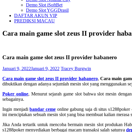
Demo Slot iSoftBet
Demo Slot YGGDrasil
DAFTAR AKUN VIP
PREDIKSI MACAU
Cara main game slot zeus II provider hab
Cara main game slot zeus II provider habanero
Januari 9, 2022
Januari 9, 2022
Tracey Burgwin
Cara main game slot zeus II provider habanero
,
Cara main game 
dibuktikan dengan adanya sejumlah mesin slot yang menggunakan sej
Poker online
, Menurut sejarah game slot bahwa slot mesin dengan
sebagainya.
Ingin menjadi
bandar ceme
online gabung saja di situs s1288poker 
ini menciptakan sebuah mesin slot yang bisa membuat kalian merasa s
Jika Anda tertarik untuk mencoba bermain mesin slot produkan Haba
s1288poker menyediakan berbagai macam transaksi salah satunya
de