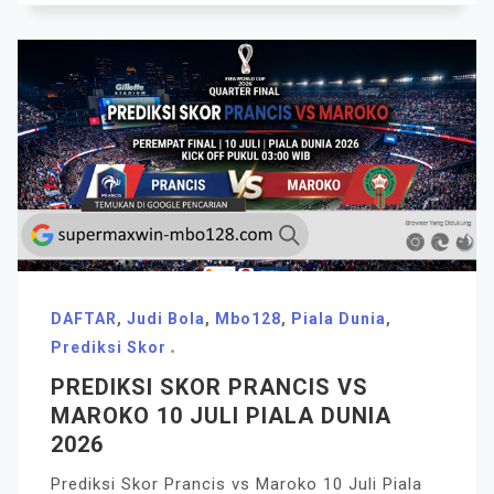
DAFTAR
,
Judi Bola
,
Mbo128
,
Piala Dunia
,
Prediksi Skor
PREDIKSI SKOR PRANCIS VS
MAROKO 10 JULI PIALA DUNIA
2026
Prediksi Skor Prancis vs Maroko 10 Juli Piala