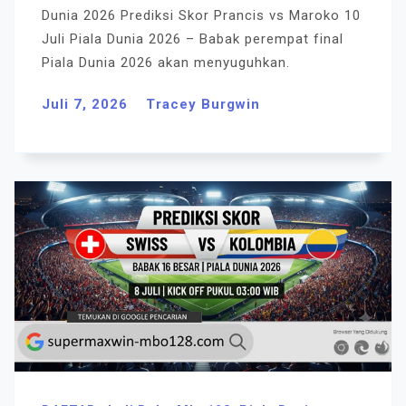
Dunia 2026 Prediksi Skor Prancis vs Maroko 10
Juli Piala Dunia 2026 – Babak perempat final
Piala Dunia 2026 akan menyuguhkan.
Juli 7, 2026
Tracey Burgwin