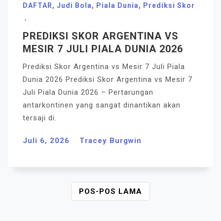
DAFTAR
,
Judi Bola
,
Piala Dunia
,
Prediksi Skor
PREDIKSI SKOR ARGENTINA VS
MESIR 7 JULI PIALA DUNIA 2026
Prediksi Skor Argentina vs Mesir 7 Juli Piala
Dunia 2026 Prediksi Skor Argentina vs Mesir 7
Juli Piala Dunia 2026 – Pertarungan
antarkontinen yang sangat dinantikan akan
tersaji di.
Juli 6, 2026
Tracey Burgwin
N
POS-POS LAMA
A
V