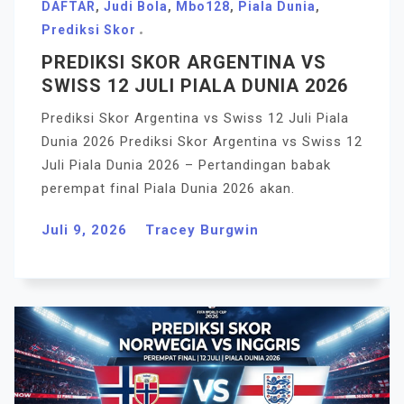
DAFTAR
,
Judi Bola
,
Mbo128
,
Piala Dunia
,
Prediksi Skor
PREDIKSI SKOR ARGENTINA VS
SWISS 12 JULI PIALA DUNIA 2026
Prediksi Skor Argentina vs Swiss 12 Juli Piala
Dunia 2026 Prediksi Skor Argentina vs Swiss 12
Juli Piala Dunia 2026 – Pertandingan babak
perempat final Piala Dunia 2026 akan.
Juli 9, 2026
Tracey Burgwin