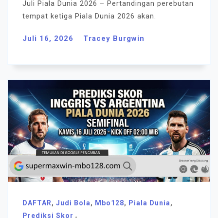
Juli Piala Dunia 2026 – Pertandingan perebutan
tempat ketiga Piala Dunia 2026 akan.
Juli 16, 2026
Tracey Burgwin
DAFTAR
,
Judi Bola
,
Mbo128
,
Piala Dunia
,
Prediksi Skor